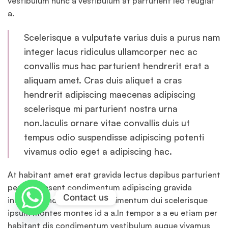
vestibulum nunc a vestibulum at parturient leo feugiat
a.
Scelerisque a vulputate varius duis a purus nam
integer lacus ridiculus ullamcorper nec ac
convallis mus hac parturient hendrerit erat a
aliquam amet. Cras duis aliquet a cras
hendrerit adipiscing maecenas adipiscing
scelerisque mi parturient nostra urna
non.Iaculis ornare vitae convallis duis ut
tempus odio suspendisse adipiscing potenti
vivamus odio eget a adipiscing hac.
At habitant amet erat gravida lectus dapibus parturient
per in praesent condimentum adipiscing gravida
Contact us
interdum rhoncus arcu condimentum dui scelerisque
ipsum montes montes id a a.In tempor a a eu etiam per
habitant dis condimentum vestibulum augue vivamus