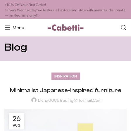
⚡10% Off Your First Order!
✨Every Wednesday we feature a best-selling style with
massive discounts
— limited time only!✨
Menu
Blog
INSPIRATION
Minimalist Japanese-inspired furniture
Elena0086trading@hotmail.com
26
AUG