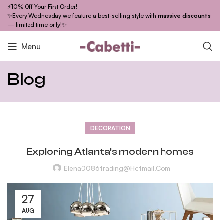
⚡10% Off Your First Order!
✨Every Wednesday we feature a best-selling style with
massive discounts
— limited time only!✨
Menu
Blog
DECORATION
Exploring Atlanta’s modern homes
Elena0086trading@hotmail.com
27
AUG